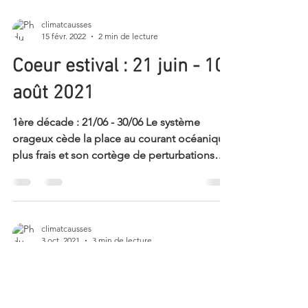
climatcausses
15 févr. 2022
2 min de lecture
Coeur estival : 21 juin - 10
août 2021
1ère décade : 21/06 - 30/06​ Le système
orageux cède la place au courant océanique
plus frais et son cortège de perturbations
qui donnent...
climatcausses
3 oct. 2021
3 min de lecture
Coeur printanier : 1er avril
- 10 mai 2021