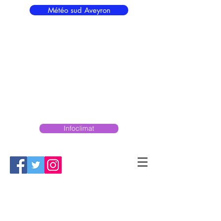
Météo sud Aveyron
Infoclimat