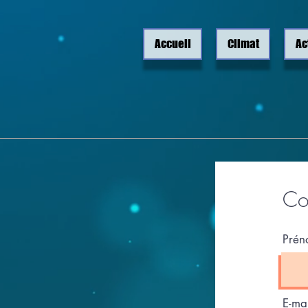
Accueil
Climat
Ac
Co
Pré
E-mai