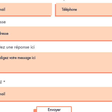
sse
tez une réponse ici
l
Envoyer