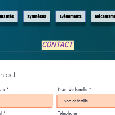
tualités
synthèses
Evénements
Mécanism
CONTACT
ntact
nom
Nom de famille
l
Téléphone