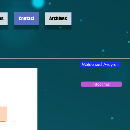
es
Contact
Archives
Météo sud Aveyron
Infoclimat