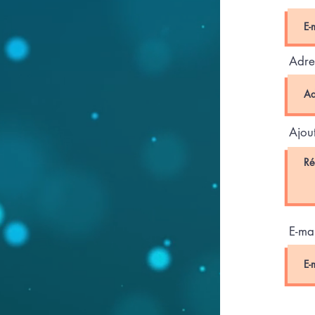
Adre
Ajou
E-mai