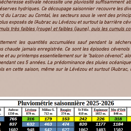
 sécheresse estivale nécessite une pluviosité suffisamment a
éserves hydriques. Ce découpage saisonnier recouvre les diver
du Larzac au Comtal, les secteurs sous le vent des principa
lus exposés de l'Aubrac au Lévézou et surtout la barrière céve
ls très faibles (rouge) et faibles (jaune), puis les cumuls co
nettement les quantités accumulées sauf pendant la sécher
us chaude jamais enregistrée. Ce sont les épisodes cévenols
e et au printemps essentiellement sur le "balcon cévenol", alo
endant ces 5 années. La prédominance des pluies océaniques 
ls en cette saison, même sur le Lévézou et surtout l'Aubrac, 