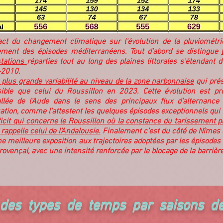
act du changement climatique sur l'évolution de la pluviométr
ment des épisodes méditerranéens. Tout d'abord se distingue
stations
réparties tout au long des plaines littorales s'étendant
-2010.
a plus grande variabilité au niveau de la zone narbonnaise
qui prés
ible que celui du Roussillon en 2023. Cette évolution est pr
vallée de l'Aude dans le sens des principaux flux d'alternanc
ation, comme l'attestent les quelques épisodes exceptionnels qui
éficit qui concerne le Roussillon où la constance du tarissement 
rappelle celui de l'Andalousie.
Finalement c'est du côté de Nîmes 
e meilleure exposition aux trajectoires adoptées par les épisode
 provençal, avec une intensité renforcée par le blocage de la barriè
des types de temps par saisons d