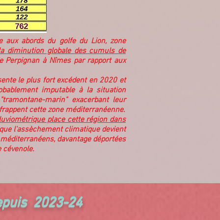
ie aux abords du golfe du Lion, zone
la diminution globale des cumuls de
 de Perpignan à Nîmes par rapport aux
ente le plus fort excédent en 2020 et
obablement imputable à la situation
e "tramontane-marin" exacerbant leur
 frappent cette zone méditerranéenne.
pluviométrique place cette région dans
que l'assèchement climatique devient
s méditerranéens, davantage déportées
re cévenole.
epuis 2023-24