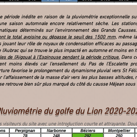
 période inédite en raison de la pluviométrie exceptionnelle su
ne saison automnale encore relativement sèche. Les station
climatiques déterminés sur l'environnement des Grands Causses
dont le total avoisine ou dépasse le seuil des 1500 mm,
même la 
s jouant leur rôle de noyaux de condensation efficaces au passa
 de l'Aubrac qui se trouve le plus impacté en automne et moins en h
es de l'Aigoual à l'Espinouse pendant la période critique.
Dans ce
nt moins élevés car l'ensellement du Pas de l'Escalette pro
ture favorise le prolongement du dynamisme pluvial vers St Félix
r l'affaissement de la masse d'air vers les plus basses altitudes,
se retrouve bien sûr plus marqué du côté du causse Méjean sous l'e
luviométrie du golfe du Lion 2020-20
s visiteurs du site avec une introduction courte et attrayante. Doub
pour ajouter votre texte.