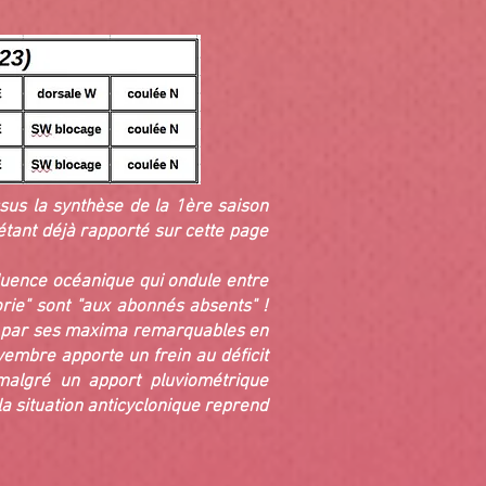
ssus la synthèse de la 1ère saison
ét
ant déjà rapporté sur cette page
luence océanique qui ondule entre
rie" sont "aux abonnés absents" !
e par ses maxima remarquables en
vembre apporte un frein au déficit
malgré un apport pluviométrique
a situation anticyclonique reprend