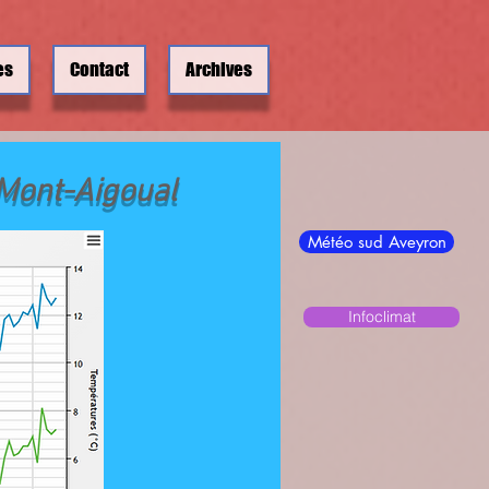
es
Contact
Archives
Mont-Aigoual
Météo sud Aveyron
Infoclimat