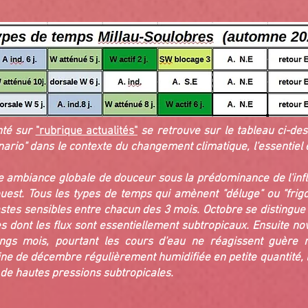
té sur
"rubrique actualités"
s
e retrouve sur le tableau ci-de
ario" dans le contexte du changement climatique, l'essentiel 
 ambiance globale de douceur sous la prédominance de l'inf
est. Tous les types de temps qui amènent "déluge" ou "frigo
tes sensibles entre chacun des 3 mois. Octobre se distingu
s dont les flux sont essentiellement subtropicaux. Ensuite no
ngs mois, pourtant les cours d'eau ne réagissent guère 
e de décembre régulièrement humidifiée en petite quantité, l
 de hautes pressions subtropicales.