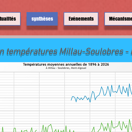
tualités
synthèses
Evénements
Mécanism
 températures Millau-Soulobres - 