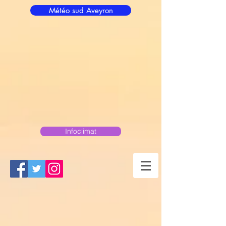
Météo sud Aveyron
Infoclimat