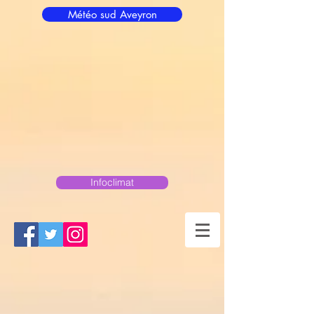
Météo sud Aveyron
Infoclimat